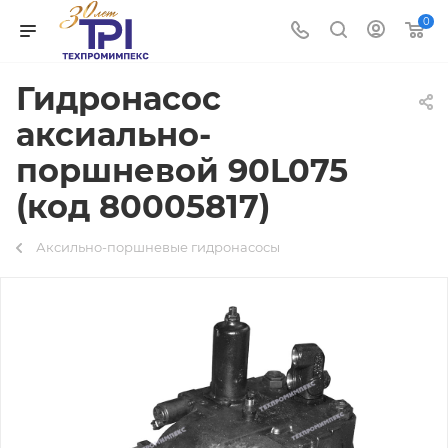
0
Гидронасос
аксиально-
поршневой 90L075
(код 80005817)
Аксильно-поршневые гидронасосы