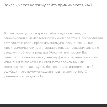
Заказы через корзину сайта принимаются 24/7
Вся информация о товаре на сайте предоставлена для
ознакомления и не является публичной офертой. Производители
оставляют за собой право изменять упаковку, внешний вид,
характеристики или комплектацию товара, предварительно не
уведомляя об этом продавца. Убедительно просим Вас
отнестись с пониманием к данному факту и заранее приносим
извинения за возможные неточности в описании или
фотографиях товара. Будем благодарны за информацию об
ошибках — это поможет сделать наш каталог точнее! С
уважением, команда tpi.by.