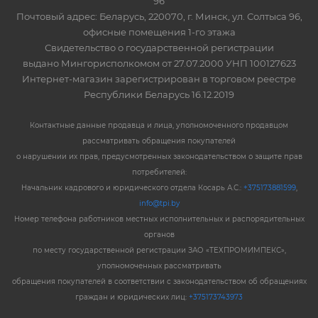
96
Почтовый адрес: Беларусь, 220070, г. Минск, ул. Солтыса 96,
офисные помещения 1-го этажа
Свидетельство о государственной регистрации
выдано Мингорисполкомом от 27.07.2000 УНП 100127623
Интернет-магазин зарегистрирован в торговом реестре
Республики Беларусь 16.12.2019
Контактные данные продавца и лица, уполномоченного продавцом
рассматривать обращения покупателей
о нарушении их прав, предусмотренных законодательством о защите прав
потребителей:
Начальник кадрового и юридического отдела Косарь А.С.:
+375173881599
,
info@tpi.by
Номер телефона работников местных исполнительных и распорядительных
органов
по месту государственной регистрации ЗАО «ТЕХПРОМИМПЕКС»,
уполномоченных рассматривать
обращения покупателей в соответствии с законодательством об обращениях
граждан и юридических лиц:
+375173743973