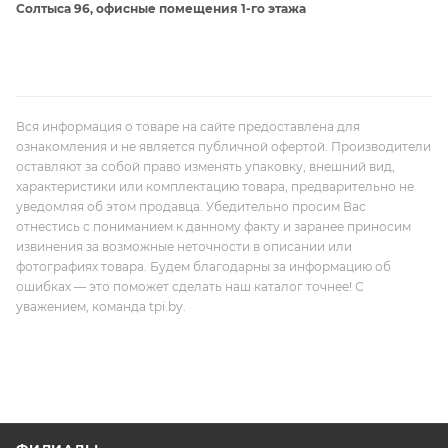
Солтыса 96, офисные помещения 1-го этажа
Вся информация о товаре на сайте предоставлена для
ознакомления и не является публичной офертой. Производители
оставляют за собой право изменять упаковку, внешний вид,
характеристики или комплектацию товара, предварительно не
уведомляя об этом продавца. Убедительно просим Вас
отнестись с пониманием к данному факту и заранее приносим
извинения за возможные неточности в описании или
фотографиях товара. Будем благодарны за информацию об
ошибках — это поможет сделать наш каталог точнее! С
уважением, команда tpi.by.