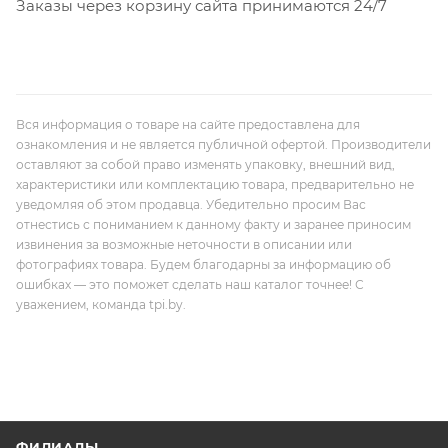
Заказы через корзину сайта принимаются 24/7
Вся информация о товаре на сайте предоставлена для
ознакомления и не является публичной офертой. Производители
оставляют за собой право изменять упаковку, внешний вид,
характеристики или комплектацию товара, предварительно не
уведомляя об этом продавца. Убедительно просим Вас
отнестись с пониманием к данному факту и заранее приносим
извинения за возможные неточности в описании или
фотографиях товара. Будем благодарны за информацию об
ошибках — это поможет сделать наш каталог точнее! С
уважением, команда tpi.by.
ФИЛИАЛЫ