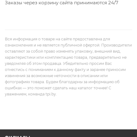
Заказы через корзину сайта принимаются 24/7
Вся информация о товаре на сайте предоставлена для
ознакомления и не является публичной офертой. Производители
оставляют за собой право изменять упаковку, внешний вид,
характеристики или комплектацию товара, предварительно не
уведомляя об этом продавца. Убедительно просим Вас
отнестись с пониманием к данному факту и заранее приносим
извинения за возможные неточности в описании или
фотографиях товара. Будем благодарны за информацию об
ошибках — это поможет сделать наш каталог точнее! С
уважением, команда tpi.by.