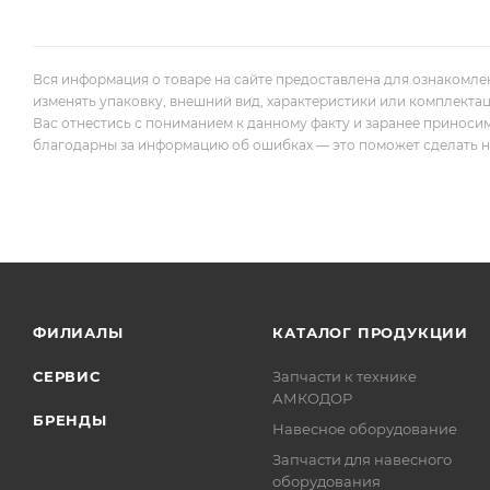
Вся информация о товаре на сайте предоставлена для ознакомле
изменять упаковку, внешний вид, характеристики или комплекта
Вас отнестись с пониманием к данному факту и заранее приноси
благодарны за информацию об ошибках — это поможет сделать наш
ФИЛИАЛЫ
КАТАЛОГ ПРОДУКЦИИ
СЕРВИС
Запчасти к технике
АМКОДОР
БРЕНДЫ
Навесное оборудование
Запчасти для навесного
оборудования