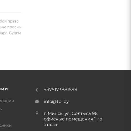
обой право
льно просим
вара. Будем
НИИ
+375173881599
мпании
info@tpi.by
ты
г. Минск, ул. Солтыса 96,
офисные помещения 1-го
этажа
дники