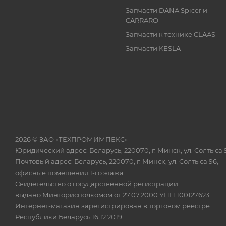
Запчасти DANA Spicer и
CARRARO
Запчасти к технике CLAAS
Запчасти KESLA
2026 © ЗАО «ТЕХПРОМИМПЕКС»
Юридический адрес: Беларусь, 220070, г. Минск, ул. Солтыса 
Почтовый адрес: Беларусь, 220070, г. Минск, ул. Солтыса 96,
офисные помещения 1-го этажа
Свидетельство о государственной регистрации
выдано Мингорисполкомом от 27.07.2000 УНП 100127623
Интернет-магазин зарегистрирован в торговом реестре
Республики Беларусь 16.12.2019