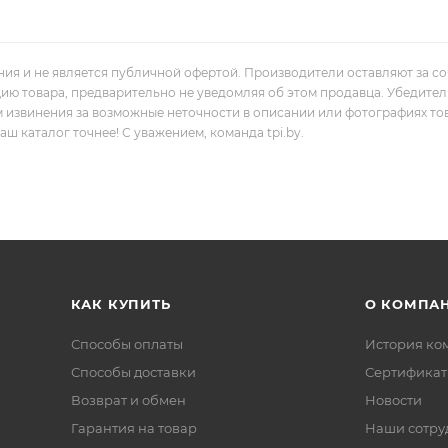
ния и не является публичной офертой. Производители оставляют за с
цию товара, предварительно не уведомляя об этом продавца. Убедите
м извинения за возможные неточности в описании или фотографиях то
 каталог точнее! С уважением, команда tpi.by.
КАК КУПИТЬ
О КОМПА
Способы оплаты
История ко
Способы доставки
Сертифика
Возврат и обмен
Новости
Гарантия на товар
Наши сотру