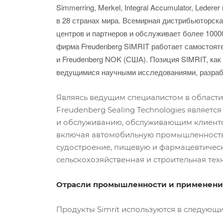
Simmerring, Merkel, Integral Accumulator, Leder
в 28 странах мира. Всемирная дистрибьюторск
центров и партнеров и обслуживает более 10000
фирма Freudenberg SIMRIT работает самостоят
и Freudenberg NOK (США). Позиция SIMRIT, как
ведущимися научными исследованиями, разраб
Являясь ведущим специалистом в области
Freudenberg Sealing Technologies являет
и обслуживанию, обслуживающим клиенто
включая автомобильную промышленность
судостроение, пищевую и фармацевтичес
сельскохозяйственная и строительная тех
Отрасли промышленности и применение
Продукты Simrit используются в следующи